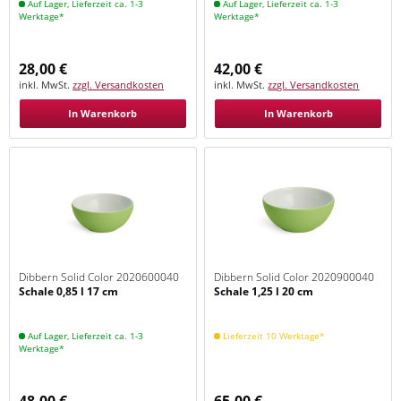
Auf Lager, Lieferzeit ca. 1-3
Auf Lager, Lieferzeit ca. 1-3
Werktage*
Werktage*
28,00 €
42,00 €
inkl. MwSt.
zzgl. Versandkosten
inkl. MwSt.
zzgl. Versandkosten
In Warenkorb
In Warenkorb
Dibbern Solid Color 2020600040
Dibbern Solid Color 2020900040
Schale 0,85 l 17 cm
Schale 1,25 l 20 cm
Maigrün
Maigrün
Auf Lager, Lieferzeit ca. 1-3
Lieferzeit 10 Werktage*
Werktage*
48,00 €
65,00 €