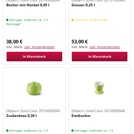
Dibbern Solid Color 2014500040
Dibbern Solid Color 2015100040
Becher mit Henkel 0,45 l
Giesser 0,25 l
Maigrün
Maigrün
Auf Lager, Lieferzeit ca. 1-3
Lieferzeit 10 Werktage*
Werktage*
38,00 €
53,00 €
inkl. MwSt.
zzgl. Versandkosten
inkl. MwSt.
zzgl. Versandkosten
In Warenkorb
In Warenkorb
Dibbern Solid Color 2016000040
Dibbern Solid Color 2019000040
Zuckerdose 0,30 l
Eierbecher
Maigrün
Maigrün
Auf Lager, Lieferzeit ca. 1-3
Auf Lager, Lieferzeit ca. 1-3