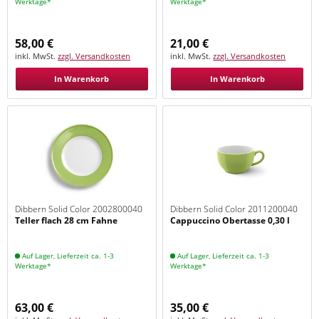
Werktage*
Werktage*
58,00 €
21,00 €
inkl. MwSt.
zzgl. Versandkosten
inkl. MwSt.
zzgl. Versandkosten
In Warenkorb
In Warenkorb
Dibbern Solid Color 2002800040
Dibbern Solid Color 2011200040
Teller flach 28 cm Fahne
Cappuccino Obertasse 0,30 l
Maigrün
Maigrün
Auf Lager, Lieferzeit ca. 1-3
Auf Lager, Lieferzeit ca. 1-3
Werktage*
Werktage*
63,00 €
35,00 €