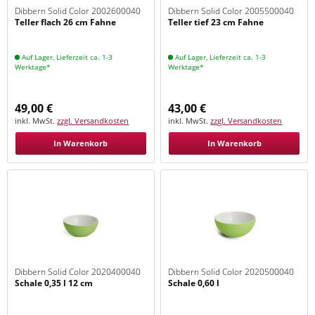
Dibbern Solid Color 2002600040
Dibbern Solid Color 2005500040
Teller flach 26 cm Fahne
Teller tief 23 cm Fahne
Maigrün
Maigrün
Auf Lager, Lieferzeit ca. 1-3
Auf Lager, Lieferzeit ca. 1-3
Werktage*
Werktage*
49,00 €
43,00 €
inkl. MwSt.
zzgl. Versandkosten
inkl. MwSt.
zzgl. Versandkosten
In Warenkorb
In Warenkorb
Dibbern Solid Color 2020400040
Dibbern Solid Color 2020500040
Schale 0,35 l 12 cm
Schale 0,60 l
Maigrün
Maigrün