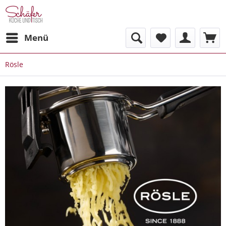
Menü
Rösle