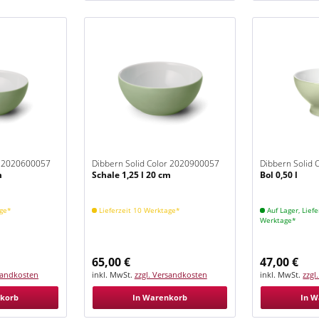
r 2020600057
Dibbern Solid Color 2020900057
Dibbern Solid
m
Schale 1,25 l 20 cm
Bol 0,50 l
Khaki
Khaki
age*
Lieferzeit 10 Werktage*
Auf Lager, Liefe
Werktage*
65,00 €
47,00 €
rsandkosten
inkl. MwSt.
zzgl. Versandkosten
inkl. MwSt.
zzgl
nkorb
In Warenkorb
In W