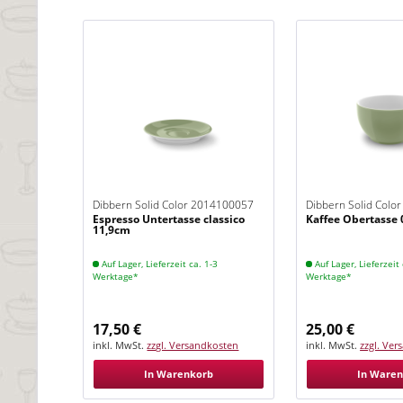
Dibbern Solid Color 2014100057
Dibbern Solid Colo
Espresso Untertasse classico
Kaffee Obertasse 0
Khaki
Khaki
11,9cm
Auf Lager, Lieferzeit ca. 1-3
Auf Lager, Lieferzeit 
Werktage*
Werktage*
17,50 €
25,00 €
inkl. MwSt.
zzgl. Versandkosten
inkl. MwSt.
zzgl. Ve
In Warenkorb
In Ware