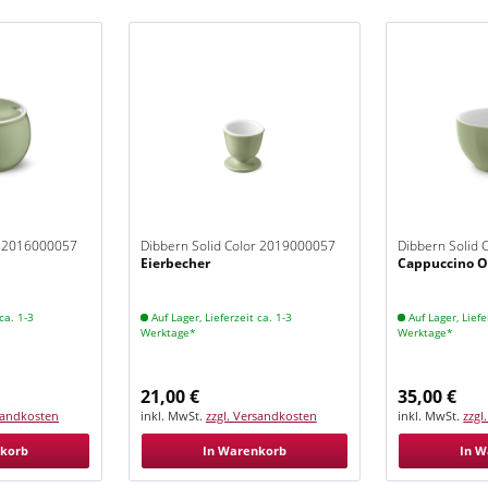
r 2016000057
Dibbern Solid Color 2019000057
Dibbern Solid
Eierbecher
Cappuccino Ob
Khaki
Khaki
ca. 1-3
Auf Lager, Lieferzeit ca. 1-3
Auf Lager, Liefe
Werktage*
Werktage*
21,00 €
35,00 €
rsandkosten
inkl. MwSt.
zzgl. Versandkosten
inkl. MwSt.
zzgl
nkorb
In Warenkorb
In W