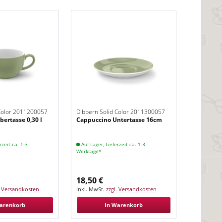
 Color 2011200057
Dibbern Solid Color 2011300057
ertasse 0,30 l
Cappuccino Untertasse 16cm
Khaki
rzeit ca. 1-3
Auf Lager, Lieferzeit ca. 1-3
Werktage*
18,50 €
. Versandkosten
inkl. MwSt.
zzgl. Versandkosten
arenkorb
In Warenkorb