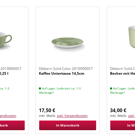
r 2010800057
Dibbern Solid Color 2010900057
Dibbern Solid
,25 l
Kaffee Untertasse 14,5cm
Becher mit He
Khaki
Khaki
ca. 1-3
Auf Lager, Lieferzeit ca. 1-3
Auf Lager, Liefe
Werktage*
Werktage*
17,50 €
34,00 €
rsandkosten
inkl. MwSt.
zzgl. Versandkosten
inkl. MwSt.
zzgl
nkorb
In Warenkorb
In W