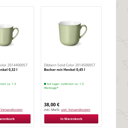
 Color 2014400057
Dibbern Solid Color 2014500057
nkel 0,32 l
Becher mit Henkel 0,45 l
Khaki
rzeit ca. 1-3
Auf Lager, Lieferzeit ca. 1-3
Werktage*
38,00 €
. Versandkosten
inkl. MwSt.
zzgl. Versandkosten
arenkorb
In Warenkorb