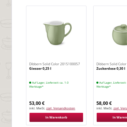
Dibbern Solid Color 2015100057
Dibbern Solid Colo
Giesser 0,25 l
Zuckerdose 0,30 l
Khaki
Khaki
Auf Lager, Lieferzeit ca. 1-3
Auf Lager, Lieferzeit 
Werktage*
Werktage*
53,00 €
58,00 €
inkl. MwSt.
zzgl. Versandkosten
inkl. MwSt.
zzgl. Ve
In Warenkorb
In Ware