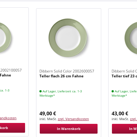
r 2002100057
Dibbern Solid Color 2002600057
Dibbern Solid
m Fahne
Teller flach 26 cm Fahne
Teller tief 2
Khaki
Khaki
ca. 1-3
Auf Lager, Lieferzeit ca. 1-3
Auf Lager, Liefe
Werktage*
Werktage*
49,00 €
43,00 €
rsandkosten
inkl. MwSt.
zzgl. Versandkosten
inkl. MwSt.
zzgl
nkorb
In Warenkorb
In W