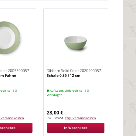
 Color 2005500057
Dibbern Solid Color 2020400057
3 cm Fahne
Schale 0,35 l 12 cm
Khaki
rzeit ca. 1-3
Auf Lager, Lieferzeit ca. 1-3
Werktage*
28,00 €
. Versandkosten
inkl. MwSt.
zzgl. Versandkosten
arenkorb
In Warenkorb