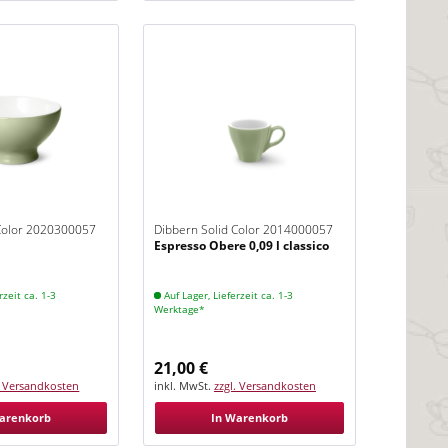
 Color 2020300057
Dibbern Solid Color 2014000057
Espresso Obere 0,09 l classico
Khaki
rzeit ca. 1-3
Auf Lager, Lieferzeit ca. 1-3
Werktage*
21,00 €
. Versandkosten
inkl. MwSt.
zzgl. Versandkosten
arenkorb
In Warenkorb