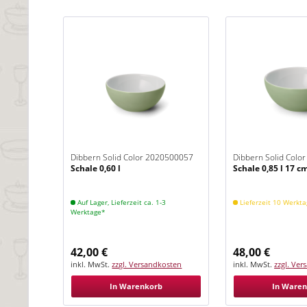
Dibbern Solid Color 2020500057
Dibbern Solid Colo
Schale 0,60 l
Schale 0,85 l 17 c
Khaki
Khaki
Auf Lager, Lieferzeit ca. 1-3
Lieferzeit 10 Werkt
Werktage*
42,00 €
48,00 €
inkl. MwSt.
zzgl. Versandkosten
inkl. MwSt.
zzgl. Ve
In Warenkorb
In Ware