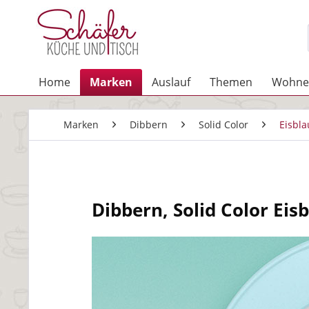
Home
Marken
Auslauf
Themen
Wohne
Marken
Dibbern
Solid Color
Eisbla
Dibbern, Solid Color Eis