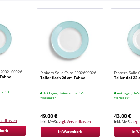
r 2002100026
Dibbern Solid Color 2002600026
Dibbern Solid
m Fahne
Teller flach 26 cm Fahne
Teller tief 2
Eisblau
Eisblau
ca. 1-3
Auf Lager, Lieferzeit ca. 1-3
Auf Lager, Liefe
Werktage*
Werktage*
49,00 €
43,00 €
rsandkosten
inkl. MwSt.
zzgl. Versandkosten
inkl. MwSt.
zzgl
nkorb
In Warenkorb
In W