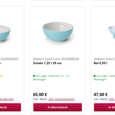
r 2020600026
Dibbern Solid Color 2020900026
Dibbern Solid
m
Schale 1,25 l 20 cm
Bol 0,50 l
Eisblau
Eisblau
age*
Auf Lager, Lieferzeit ca. 1-3
Auf Lager, Liefe
Werktage*
Werktage*
65,00 €
47,00 €
rsandkosten
inkl. MwSt.
zzgl. Versandkosten
inkl. MwSt.
zzgl
nkorb
In Warenkorb
In W