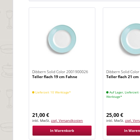
Dibbern Solid Color 2001900026
Dibbern Solid Colo
Teller flach 19 cm Fahne
Teller flach 21 c
Eisblau
Eisblau
Lieferzeit 10 Werktage*
Auf Lager, Lieferzeit 
Werktage*
21,00 €
25,00 €
inkl. MwSt.
zzgl. Versandkosten
inkl. MwSt.
zzgl. Ve
In Warenkorb
In Ware