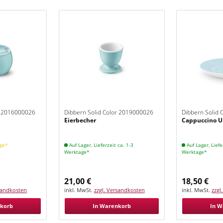
r 2016000026
Dibbern Solid Color 2019000026
Dibbern Solid
Eierbecher
Cappuccino U
Eisblau
Eisblau
age*
Auf Lager, Lieferzeit ca. 1-3
Auf Lager, Liefe
Werktage*
Werktage*
21,00 €
18,50 €
rsandkosten
inkl. MwSt.
zzgl. Versandkosten
inkl. MwSt.
zzgl
nkorb
In Warenkorb
In W