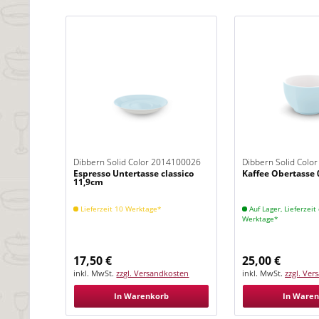
Dibbern Solid Color 2014100026
Dibbern Solid Colo
Espresso Untertasse classico
Kaffee Obertasse 0
Eisblau
Eisblau
11,9cm
Lieferzeit 10 Werktage*
Auf Lager, Lieferzeit 
Werktage*
17,50 €
25,00 €
inkl. MwSt.
zzgl. Versandkosten
inkl. MwSt.
zzgl. Ve
In Warenkorb
In Ware