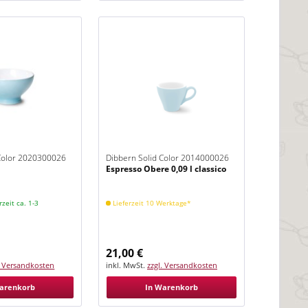
 Color 2020300026
Dibbern Solid Color 2014000026
Espresso Obere 0,09 l classico
Eisblau
rzeit ca. 1-3
Lieferzeit 10 Werktage*
21,00 €
. Versandkosten
inkl. MwSt.
zzgl. Versandkosten
arenkorb
In Warenkorb