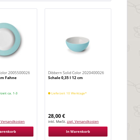
 Color 2005500026
Dibbern Solid Color 2020400026
3 cm Fahne
Schale 0,35 l 12 cm
Eisblau
rzeit ca. 1-3
Lieferzeit 10 Werktage*
28,00 €
. Versandkosten
inkl. MwSt.
zzgl. Versandkosten
arenkorb
In Warenkorb