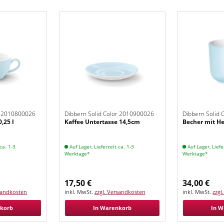
r 2010800026
Dibbern Solid Color 2010900026
Dibbern Solid
,25 l
Kaffee Untertasse 14,5cm
Becher mit He
Eisblau
Eisblau
ca. 1-3
Auf Lager, Lieferzeit ca. 1-3
Auf Lager, Liefe
Werktage*
Werktage*
17,50 €
34,00 €
rsandkosten
inkl. MwSt.
zzgl. Versandkosten
inkl. MwSt.
zzgl
nkorb
In Warenkorb
In W