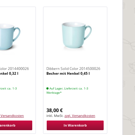
 Color 2014400026
Dibbern Solid Color 2014500026
nkel 0,32 l
Becher mit Henkel 0,45 l
Eisblau
rzeit ca. 1-3
Auf Lager, Lieferzeit ca. 1-3
Werktage*
38,00 €
. Versandkosten
inkl. MwSt.
zzgl. Versandkosten
arenkorb
In Warenkorb