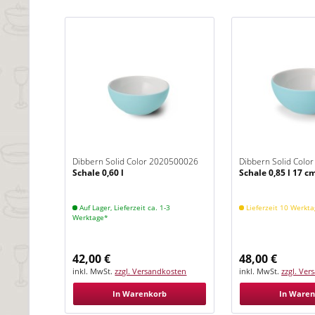
Dibbern Solid Color 2020500026
Dibbern Solid Colo
Schale 0,60 l
Schale 0,85 l 17 c
Eisblau
Eisblau
Auf Lager, Lieferzeit ca. 1-3
Lieferzeit 10 Werkt
Werktage*
42,00 €
48,00 €
inkl. MwSt.
zzgl. Versandkosten
inkl. MwSt.
zzgl. Ve
In Warenkorb
In Ware