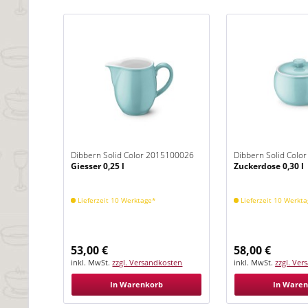
Dibbern Solid Color 2015100026
Dibbern Solid Colo
Giesser 0,25 l
Zuckerdose 0,30 l
Eisblau
Eisblau
Lieferzeit 10 Werktage*
Lieferzeit 10 Werkt
53,00 €
58,00 €
inkl. MwSt.
zzgl. Versandkosten
inkl. MwSt.
zzgl. Ve
In Warenkorb
In Ware