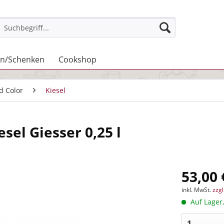
n/Schenken
Cookshop
id Color
Kiesel
sel Giesser 0,25 l
53,00 
inkl. MwSt.
zzg
Auf Lager,