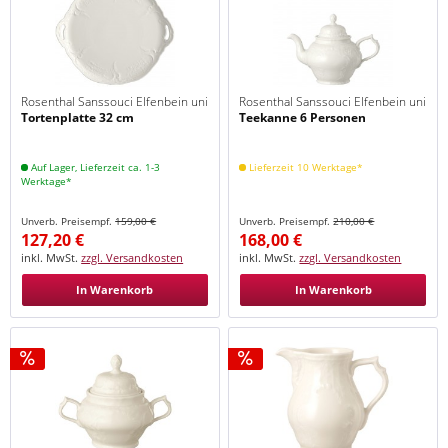
Rosenthal Sanssouci Elfenbein uni
Rosenthal Sanssouci Elfenbein uni
Tortenplatte 32 cm
Teekanne 6 Personen
Auf Lager, Lieferzeit ca. 1-3
Lieferzeit 10 Werktage*
Werktage*
Unverb. Preisempf.
159,00 €
Unverb. Preisempf.
210,00 €
127,20 €
168,00 €
inkl. MwSt.
zzgl. Versandkosten
inkl. MwSt.
zzgl. Versandkosten
In Warenkorb
In Warenkorb