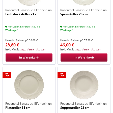
Rosenthal Sanssouci Elfenbein uni
Rosenthal Sanssouci Elfenbein uni
Frühstücksteller 21 cm
Speiseteller 26 cm
Auf Lager, Lieferzeit ca. 1-3
Auf Lager, Lieferzeit ca. 1-3
Werktage*
Werktage*
Unverb. Preisempf.
36,00 €
Unverb. Preisempf.
57,50 €
28,80 €
46,00 €
inkl. MwSt.
zzgl. Versandkosten
inkl. MwSt.
zzgl. Versandkosten
In Warenkorb
In Warenkorb
Rosenthal Sanssouci Elfenbein uni
Rosenthal Sanssouci Elfenbein uni
Platzteller 31 cm
Suppenteller 23 cm