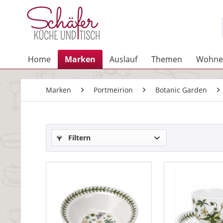
Home
Marken
Auslauf
Themen
Wohne
Marken
Portmeirion
Botanic Garden
Filtern