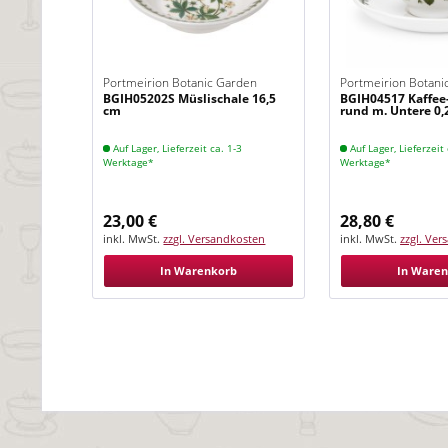
Portmeirion Botanic Garden
Portmeirion Botani
BGIH05202S Müslischale 16,5
BGIH04517 Kaffee
Cinquefoil
Cinquefoil
cm
rund m. Untere 0,
Auf Lager, Lieferzeit ca. 1-3
Auf Lager, Lieferzeit 
Werktage*
Werktage*
23,00 €
28,80 €
inkl. MwSt.
zzgl. Versandkosten
inkl. MwSt.
zzgl. Ve
In Warenkorb
In Ware