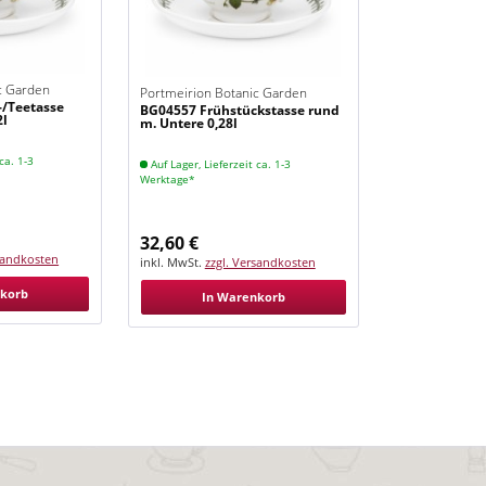
c Garden
Portmeirion Botanic Garden
-/Teetasse
BG04557 Frühstückstasse rund
Cinquefoil
2l
m. Untere 0,28l
ca. 1-3
Auf Lager, Lieferzeit ca. 1-3
Werktage*
32,60 €
rsandkosten
inkl. MwSt.
zzgl. Versandkosten
nkorb
In Warenkorb