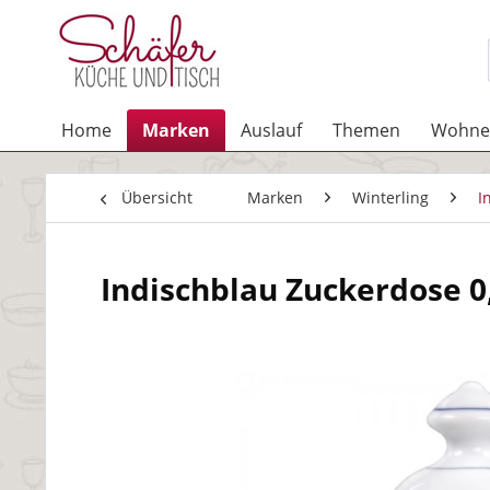
Home
Marken
Auslauf
Themen
Wohne
Übersicht
Marken
Winterling
I
Indischblau Zuckerdose 0