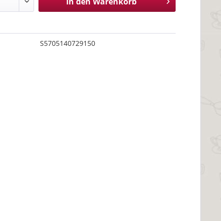
In den
Warenkorb
S5705140729150