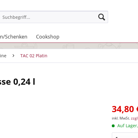
n/Schenken
Cookshop
ine
TAC 02 Platin
se 0,24 l
34,80 
inkl. MwSt.
zzg
Auf Lager,