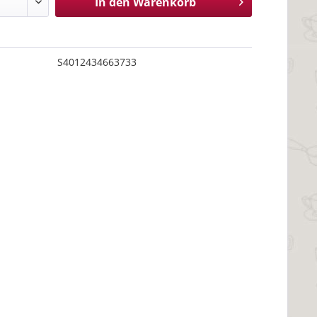
In den
Warenkorb
S4012434663733