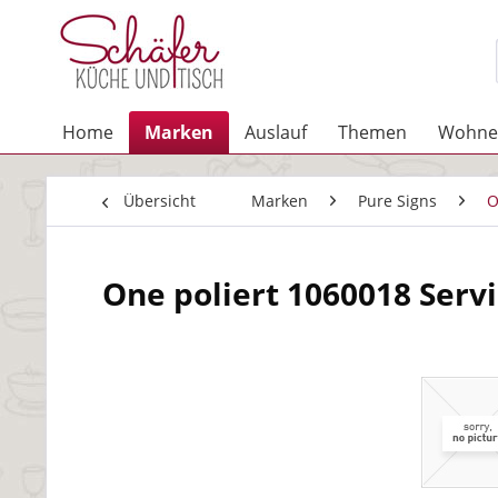
Home
Marken
Auslauf
Themen
Wohne
Übersicht
Marken
Pure Signs
O
One poliert 1060018 Serv