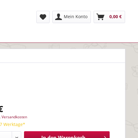
Mein Konto
0,00 €
€
l. Versandkosten
 7 Werktage*
In den
Warenkorb