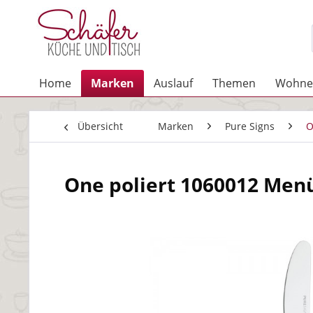
Home
Marken
Auslauf
Themen
Wohne
Übersicht
Marken
Pure Signs
O
One poliert 1060012 Me