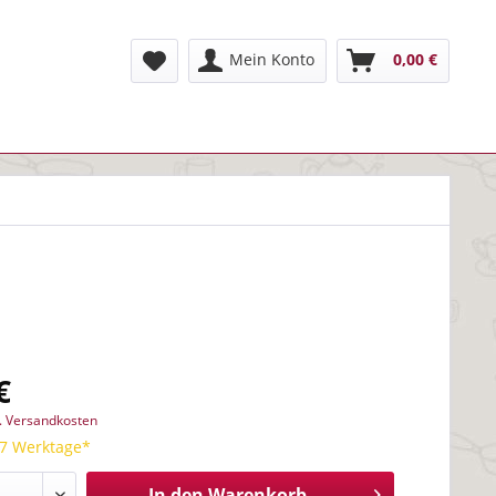
Mein Konto
0,00 €
€
l. Versandkosten
 7 Werktage*
In den
Warenkorb