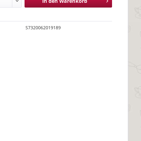
In den
Warenkorb
S7320062019189