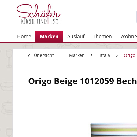
Home
Marken
Auslauf
Themen
Wohne
Übersicht
Marken
Iittala
Origo
Origo Beige 1012059 Bech