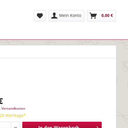
Mein Konto
0,00 €
€
l. Versandkosten
 20 Werktage*
In den
Warenkorb