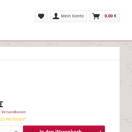
Mein Konto
0,00 €
€
l. Versandkosten
 20 Werktage*
In den
Warenkorb