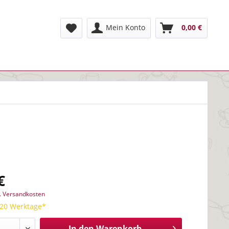
Mein Konto
0,00 €
€
l. Versandkosten
 20 Werktage*
In den
Warenkorb