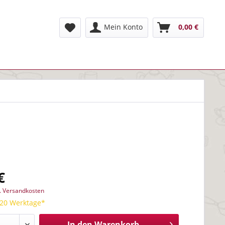
Mein Konto
0,00 €
€
l. Versandkosten
 20 Werktage*
In den
Warenkorb