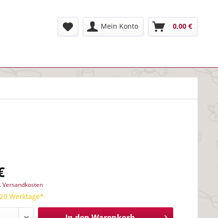
Mein Konto
0,00 €
€
l. Versandkosten
 20 Werktage*
In den
Warenkorb