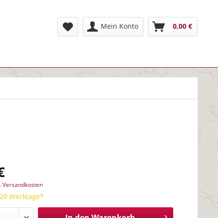
Mein Konto
0,00 €
€
l. Versandkosten
 20 Werktage*
In den
Warenkorb